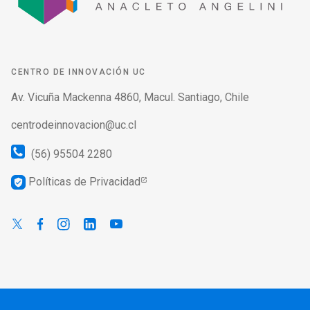
CENTRO DE INNOVACIÓN UC
Av. Vicuña Mackenna 4860, Macul. Santiago, Chile
centrodeinnovacion@uc.cl
(56) 95504 2280
Políticas de Privacidad
verified_user