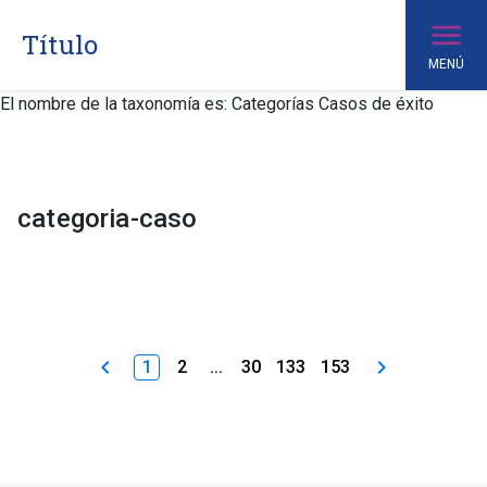
Título
MENÚ
El nombre de la taxonomía es: Categorías Casos de éxito
Item 1
Item 2
categoria-caso
Item 3
Item 4
keyboard_arrow_left
keyboard_arrow_right
1
2
...
30
133
153