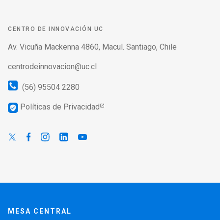
CENTRO DE INNOVACIÓN UC
Av. Vicuña Mackenna 4860, Macul. Santiago, Chile
centrodeinnovacion@uc.cl
(56) 95504 2280
Políticas de Privacidad
verified_user
MESA CENTRAL