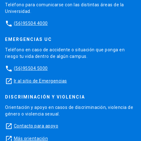
Teléfono para comunicarse con las distintas áreas de la
Universidad.
phone
(56)95504 4000
EMERGENCIAS UC
Teléfono en caso de accidente o situación que ponga en
riesgo tu vida dentro de algún campus.
phone
(56)95504 5000
launch
Ir al sitio de Emergencias
DISCRIMINACIÓN Y VIOLENCIA
Orientación y apoyo en casos de discriminación, violencia de
género o violencia sexual.
launch
Contacto para apoyo
launch
Más orientación