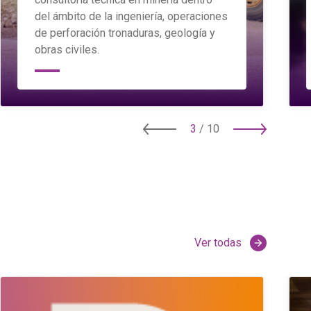
del ámbito de la ingeniería, operaciones
de perforación tronaduras, geología y
obras civiles.
3
/
10
Ver todas
arrow_forward