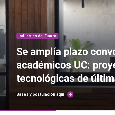
Industrias del Futuro
Se amplía plazo conv
académicos UC: proy
tecnológicas de últi
Bases y postulación aquí
arrow_forward