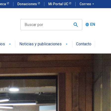
teca
Donaciones
Mi Portal UC
Correo
arrow_drop_down
EN
language
ios
Noticias y publicaciones
Contacto