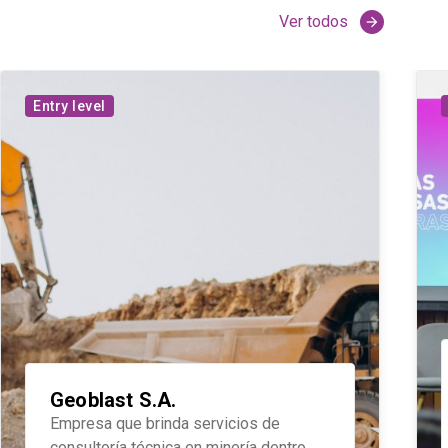
Ver todos
arrow_forward
Entry level
Geoblast S.A.
Empresa que brinda servicios de
consultoría técnica en minería dentro