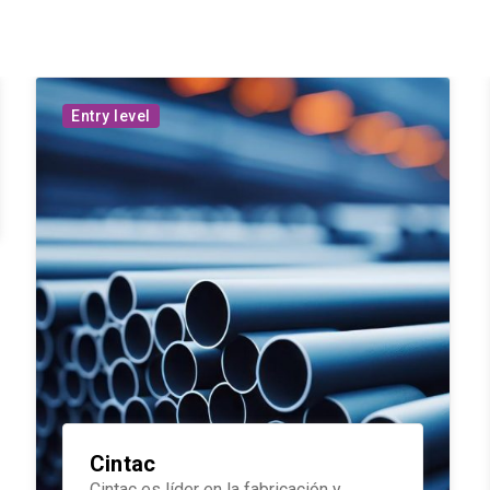
Entry level
Cintac
Cintac es líder en la fabricación y