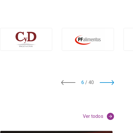
6
/
40
Ver todos
arrow_forward