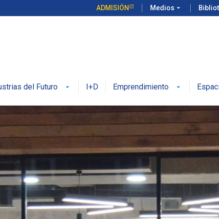
ADMISIÓN
Medios
arrow_drop_down
Biblio
ustrias del Futuro
I+D
Emprendimiento
Espac