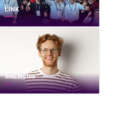
LINK
SinLímites