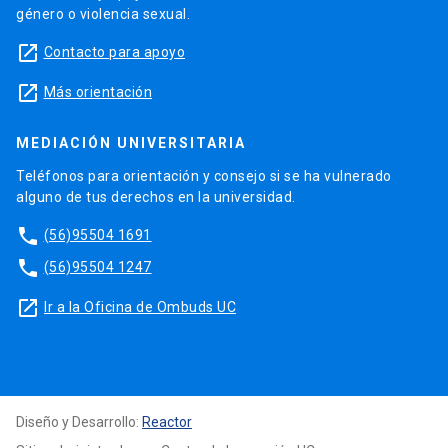
género o violencia sexual.
launch
Contacto para apoyo
launch
Más orientación
MEDIACIÓN UNIVERSITARIA
Teléfonos para orientación y consejo si se ha vulnerado
alguno de tus derechos en la universidad.
phone
(56)95504 1691
phone
(56)95504 1247
launch
Ir a la Oficina de Ombuds UC
Diseño y Desarrollo:
Reactor