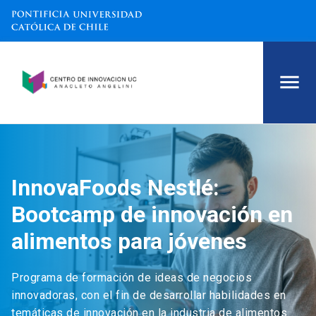
InnovaFoods Nestlé:
Bootcamp de innovación en
alimentos para jóvenes
Programa de formación de ideas de negocios
innovadoras, con el fin de desarrollar habilidades en
temáticas de innovación en la industria de alimentos.