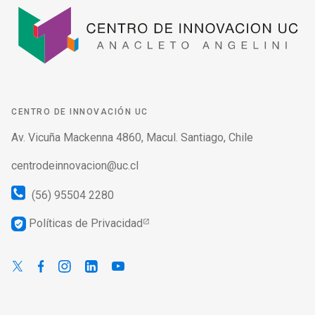
CENTRO DE INNOVACIÓN UC
Av. Vicuña Mackenna 4860, Macul. Santiago, Chile
centrodeinnovacion@uc.cl
(56) 95504 2280
Políticas de Privacidad
verified_user