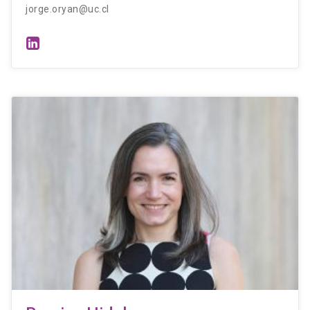
jorge.oryan@uc.cl