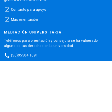
launch
Contacto para apoyo
launch
Más orientación
MEDIACIÓN UNIVERSITARIA
Teléfonos para orientación y consejo si se ha vulnerado
alguno de tus derechos en la universidad.
phone
(56)95504 1691
phone
(56)95504 1247
launch
Ir a la Oficina de Ombuds UC
Diseño y Desarrollo:
Reactor
Sitio administrado por: Centro de Innovación UC