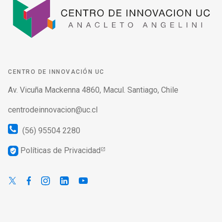
CENTRO DE INNOVACIÓN UC
Av. Vicuña Mackenna 4860, Macul. Santiago, Chile
centrodeinnovacion@uc.cl
(56) 95504 2280
Políticas de Privacidad
verified_user