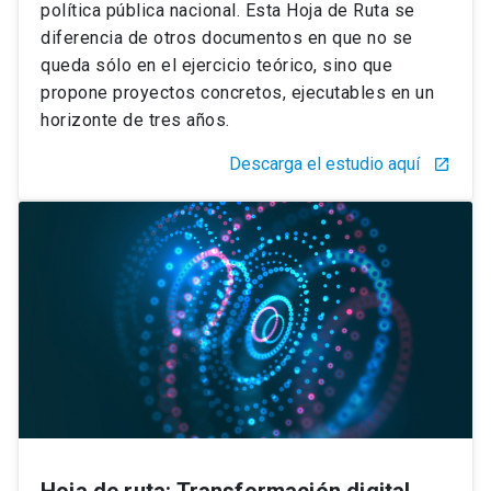
política pública nacional. Esta Hoja de Ruta se
diferencia de otros documentos en que no se
queda sólo en el ejercicio teórico, sino que
propone proyectos concretos, ejecutables en un
horizonte de tres años.
Descarga el estudio aquí
launch
Hoja de ruta: Transformación digital