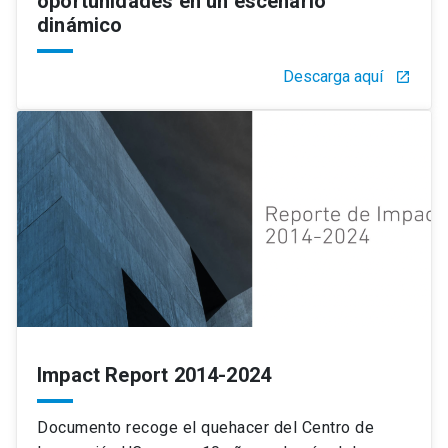
oportunidades en un escenario
dinámico
Descarga aquí
launch
Impact Report 2014-2024
Documento recoge el quehacer del Centro de