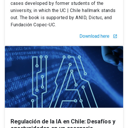
cases developed by former students of the
university, in which the UC | Chile hallmark stands
out. The book is supported by ANID, Dictuc, and
Fundación Copec-UC.
Download here
launch
Regulación de la IA en Chile: Desafíos y