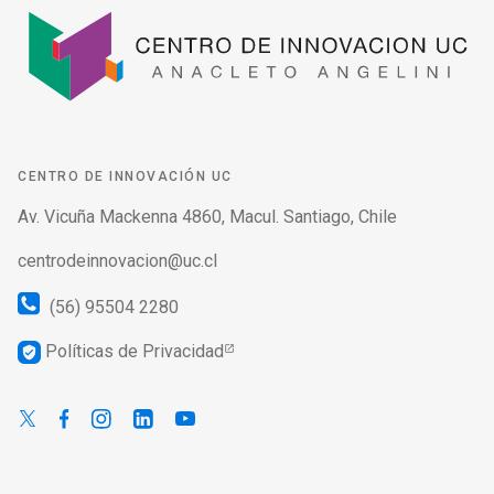
CENTRO DE INNOVACIÓN UC
Av. Vicuña Mackenna 4860, Macul. Santiago, Chile
centrodeinnovacion@uc.cl
(56) 95504 2280
Políticas de Privacidad
verified_user