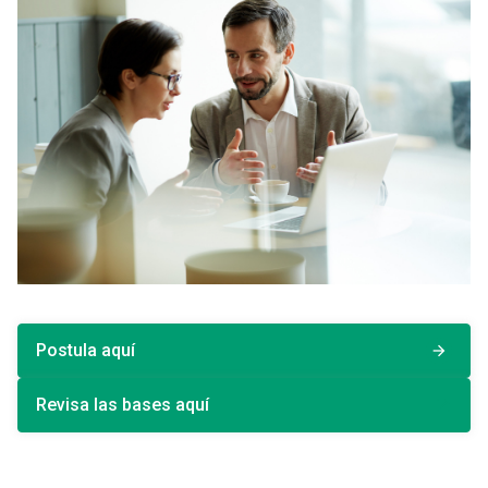
Postula aquí
arrow_forward
Revisa las bases aquí
launch