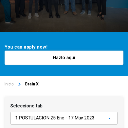
You can apply now!
Hazlo aquí
keyboard_arrow_right
Inicio
Brain X
Seleccione tab