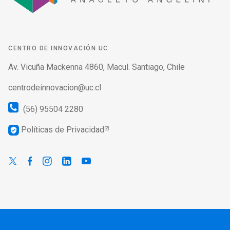
CENTRO DE INNOVACIÓN UC
Av. Vicuña Mackenna 4860, Macul. Santiago, Chile
centrodeinnovacion@uc.cl
(56) 95504 2280
Políticas de Privacidad
verified_user