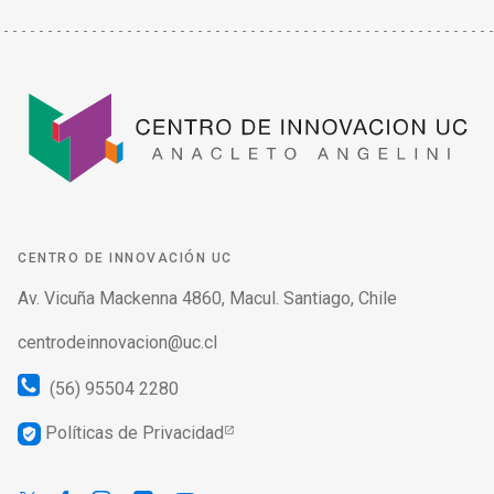
CENTRO DE INNOVACIÓN UC
Av. Vicuña Mackenna 4860, Macul. Santiago, Chile
centrodeinnovacion@uc.cl
(56) 95504 2280
Políticas de Privacidad
verified_user