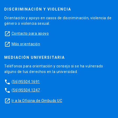
DISCRIMINACIÓN Y VIOLENCIA
Orientación y apoyo en casos de discriminación, violencia de
género o violencia sexual.
launch
Contacto para apoyo
launch
Más orientación
MEDIACIÓN UNIVERSITARIA
Teléfonos para orientación y consejo si se ha vulnerado
alguno de tus derechos en la universidad.
phone
(56)95504 1691
phone
(56)95504 1247
launch
Ir a la Oficina de Ombuds UC