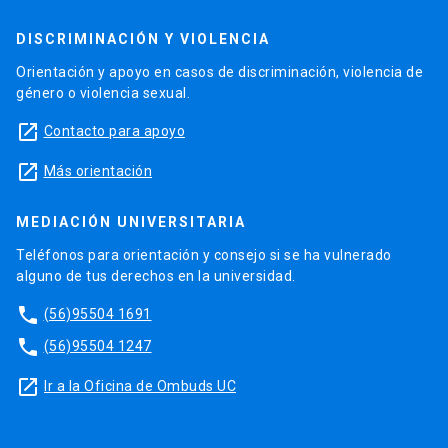
DISCRIMINACIÓN Y VIOLENCIA
Orientación y apoyo en casos de discriminación, violencia de
género o violencia sexual.
launch
Contacto para apoyo
launch
Más orientación
MEDIACIÓN UNIVERSITARIA
Teléfonos para orientación y consejo si se ha vulnerado
alguno de tus derechos en la universidad.
phone
(56)95504 1691
phone
(56)95504 1247
launch
Ir a la Oficina de Ombuds UC