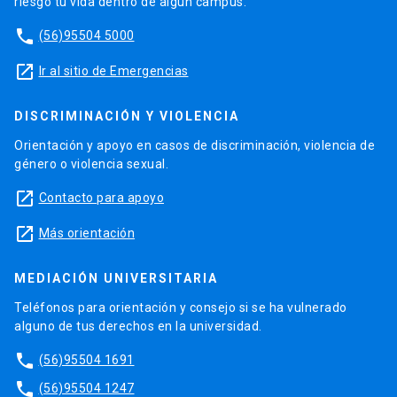
riesgo tu vida dentro de algún campus.
phone
(56)95504 5000
launch
Ir al sitio de Emergencias
DISCRIMINACIÓN Y VIOLENCIA
Orientación y apoyo en casos de discriminación, violencia de
género o violencia sexual.
launch
Contacto para apoyo
launch
Más orientación
MEDIACIÓN UNIVERSITARIA
Teléfonos para orientación y consejo si se ha vulnerado
alguno de tus derechos en la universidad.
phone
(56)95504 1691
phone
(56)95504 1247