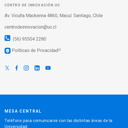
CENTRO DE INNOVACIÓN UC
Av. Vicuña Mackenna 4860, Macul. Santiago, Chile
centrodeinnovacion@uc.cl
(56) 95504 2280
Políticas de Privacidad
verified_user
MESA CENTRAL
Teléfono para comunicarse con las distintas áreas de la
Universidad.