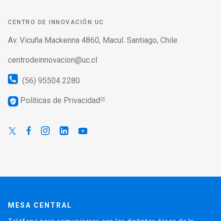
CENTRO DE INNOVACIÓN UC
Av. Vicuña Mackenna 4860, Macul. Santiago, Chile
centrodeinnovacion@uc.cl
(56) 95504 2280
Políticas de Privacidad
verified_user
MESA CENTRAL