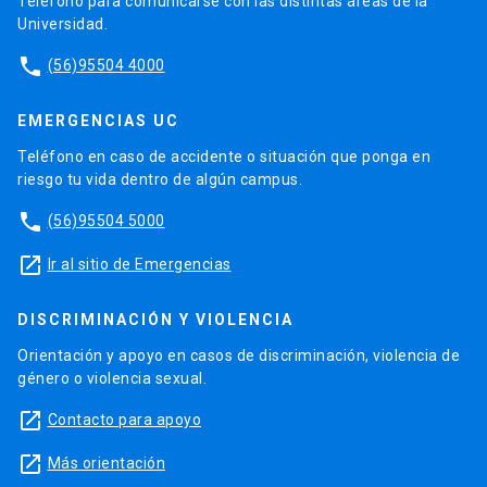
Teléfono para comunicarse con las distintas áreas de la
Universidad.
phone
(56)95504 4000
EMERGENCIAS UC
Teléfono en caso de accidente o situación que ponga en
riesgo tu vida dentro de algún campus.
phone
(56)95504 5000
launch
Ir al sitio de Emergencias
DISCRIMINACIÓN Y VIOLENCIA
Orientación y apoyo en casos de discriminación, violencia de
género o violencia sexual.
launch
Contacto para apoyo
launch
Más orientación