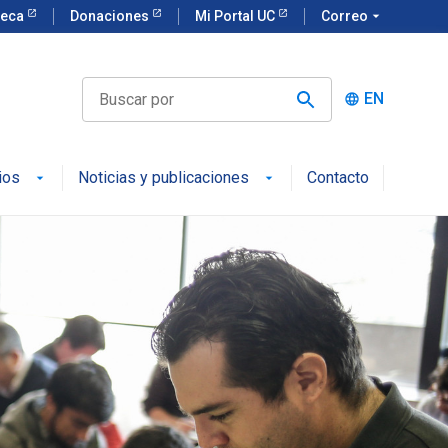
teca
Donaciones
Mi Portal UC
Correo
arrow_drop_down
EN
language
ios
Noticias y publicaciones
Contacto