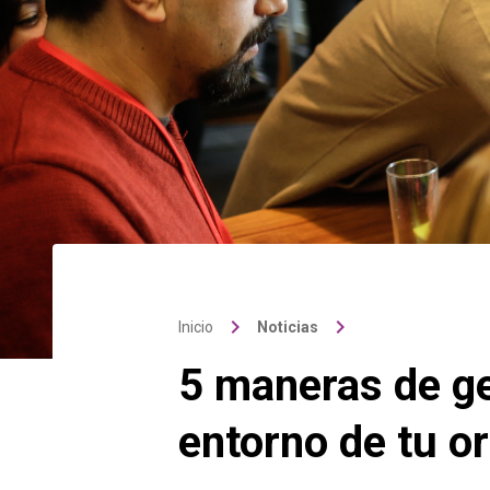
keyboard_arrow_right
keyboard_arrow_right
Inicio
Noticias
5 maneras de ge
entorno de tu o