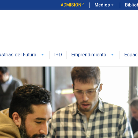
ADMISIÓN
Medios
arrow_drop_down
Biblio
ustrias del Futuro
I+D
Emprendimiento
Espac