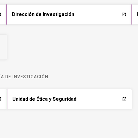
Dirección de Investigación
ch
launch
A DE INVESTIGACIÓN
Unidad de Ética y Seguridad
ch
launch