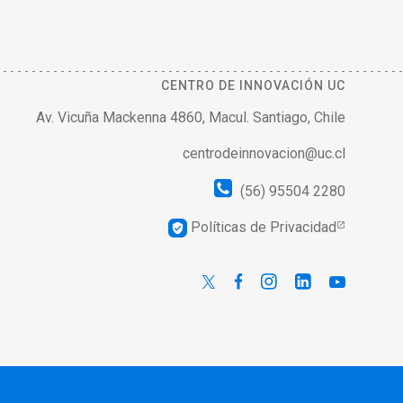
CENTRO DE INNOVACIÓN UC
Av. Vicuña Mackenna 4860, Macul. Santiago, Chile
centrodeinnovacion@uc.cl
(56) 95504 2280
Políticas de Privacidad
verified_user