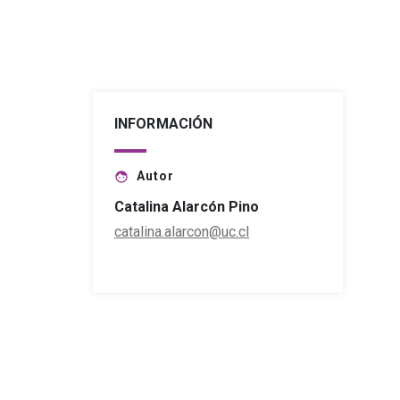
INFORMACIÓN
Autor
face
Catalina Alarcón Pino
catalina.alarcon@uc.cl