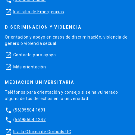
phone
launch
Ir al sitio de Emergencias
DISCRIMINACIÓN Y VIOLENCIA
Orientación y apoyo en casos de discriminación, violencia de
género o violencia sexual.
launch
Contacto para apoyo
launch
Más orientación
MEDIACIÓN UNIVERSITARIA
Teléfonos para orientación y consejo si se ha vulnerado
alguno de tus derechos en la universidad.
phone
(56)95504 1691
phone
(56)95504 1247
launch
Ir a la Oficina de Ombuds UC