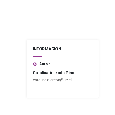
INFORMACIÓN
Autor
face
Catalina Alarcón Pino
catalina.alarcon@uc.cl