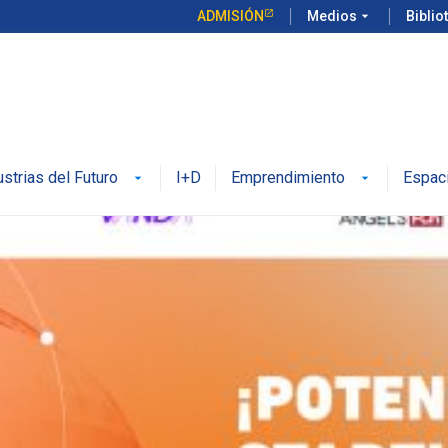
ADMISIÓN
Medios
arrow_drop_down
Biblio
ustrias del Futuro
I+D
Emprendimiento
Espac