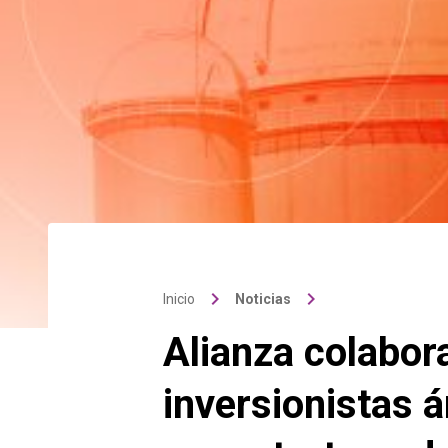
keyboard_arrow_right
keyboard_arrow_right
Inicio
Noticias
Alianza colabor
inversionistas 