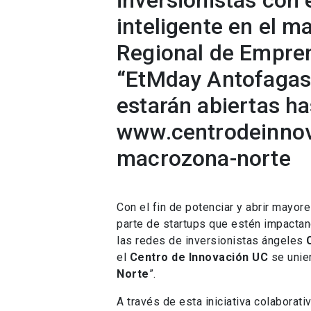
inversionistas con e
inteligente en el m
Regional de Empre
“EtMday Antofagast
estarán abiertas has
www.centrodeinnov
macrozona-norte
Con el fin de potenciar y abrir mayor
parte de startups que estén impactan
las redes de inversionistas ángeles
el
Centro de Innovación UC
se unier
Norte
”.
A través de esta iniciativa colaborat