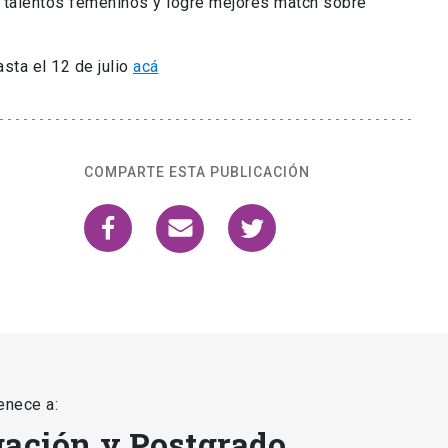
s talentos femeninos y logre mejores match sobre
sta el 12 de julio
acá
COMPARTE ESTA PUBLICACIÓN
enece a:
gación y Postgrado