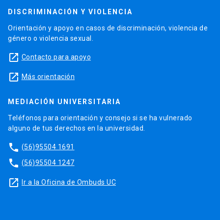
DISCRIMINACIÓN Y VIOLENCIA
Orientación y apoyo en casos de discriminación, violencia de
género o violencia sexual.
launch
Contacto para apoyo
launch
Más orientación
MEDIACIÓN UNIVERSITARIA
Teléfonos para orientación y consejo si se ha vulnerado
alguno de tus derechos en la universidad.
phone
(56)95504 1691
phone
(56)95504 1247
launch
Ir a la Oficina de Ombuds UC