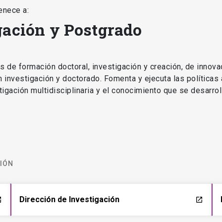
enece a:
gación y Postgrado
as de formación doctoral, investigación y creación, de innova
en investigación y doctorado. Fomenta y ejecuta las políticas
estigación multidisciplinaria y el conocimiento que se desarro
CIÓN
Dirección de Investigación
ch
launch