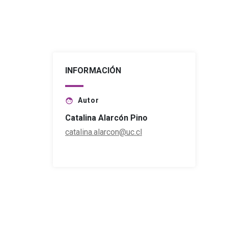
INFORMACIÓN
Autor
face
Catalina Alarcón Pino
catalina.alarcon@uc.cl