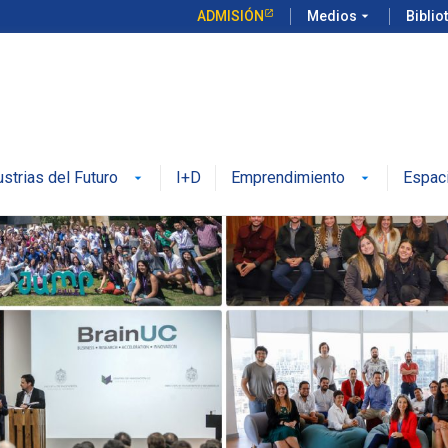
ADMISIÓN
Medios
arrow_drop_down
Biblio
ustrias del Futuro
I+D
Emprendimiento
Espac