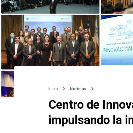
keyboard_arrow_right
keyboard_arrow_right
Inicio
Noticias
Centro de Innov
impulsando la i