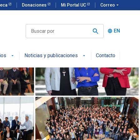
teca
Donaciones
Mi Portal UC
Correo
arrow_drop_down
EN
language
ios
Noticias y publicaciones
Contacto