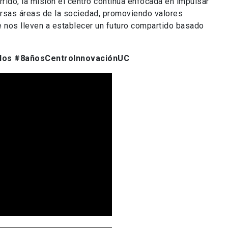
rido, la misión el centro continúa enfocada en impulsar
versas áreas de la sociedad, promoviendo valores
e nos lleven a establecer un futuro compartido basado
r los #8añosCentroInnovaciónUC