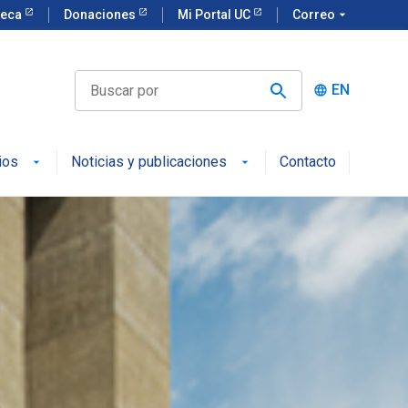
teca
Donaciones
Mi Portal UC
Correo
arrow_drop_down
EN
language
ios
Noticias y publicaciones
Contacto