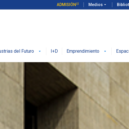
ADMISIÓN
Medios
arrow_drop_down
Biblio
ustrias del Futuro
I+D
Emprendimiento
Espac