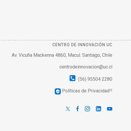
CENTRO DE INNOVACIÓN UC
Av. Vicuña Mackenna 4860, Macul. Santiago, Chile
centrodeinnovacion@uc.cl
(56) 95504 2280
Políticas de Privacidad
verified_user