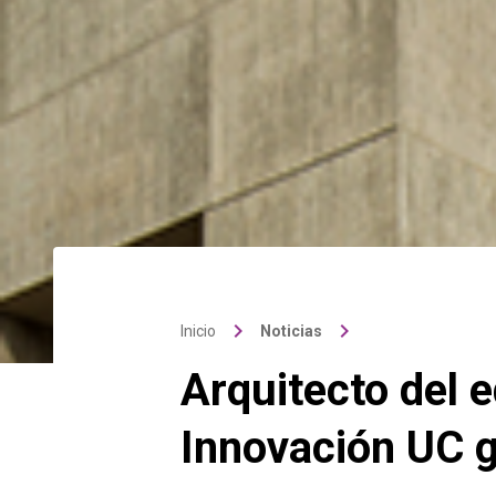
keyboard_arrow_right
keyboard_arrow_right
Inicio
Noticias
Arquitecto del e
Innovación UC g