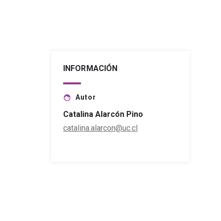
INFORMACIÓN
Autor
face
Catalina Alarcón Pino
catalina.alarcon@uc.cl