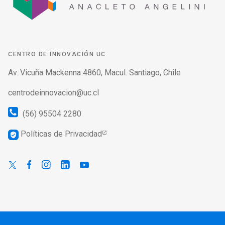
CENTRO DE INNOVACIÓN UC
Av. Vicuña Mackenna 4860, Macul. Santiago, Chile
centrodeinnovacion@uc.cl
(56) 95504 2280
Políticas de Privacidad
verified_user