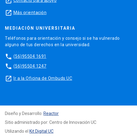
launch
Contacto para apoyo
launch
Más orientación
MEDIACIÓN UNIVERSITARIA
Teléfonos para orientación y consejo si se ha vulnerado
alguno de tus derechos en la universidad.
phone
(56)95504 1691
phone
(56)95504 1247
launch
Ir a la Oficina de Ombuds UC
Diseño y Desarrollo:
Reactor
Sitio administrado por: Centro de Innovación UC
Utilizando el
Kit Digital UC