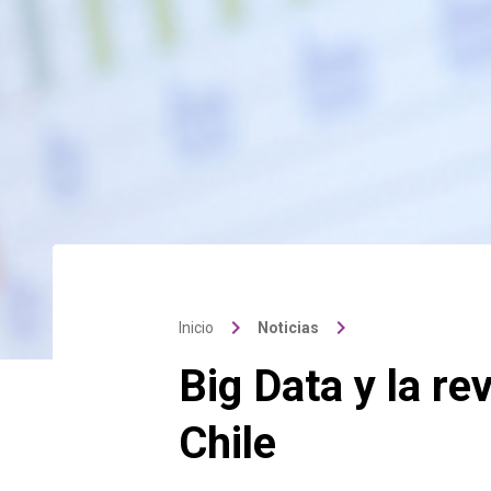
keyboard_arrow_right
keyboard_arrow_right
Inicio
Noticias
Big Data y la re
Chile