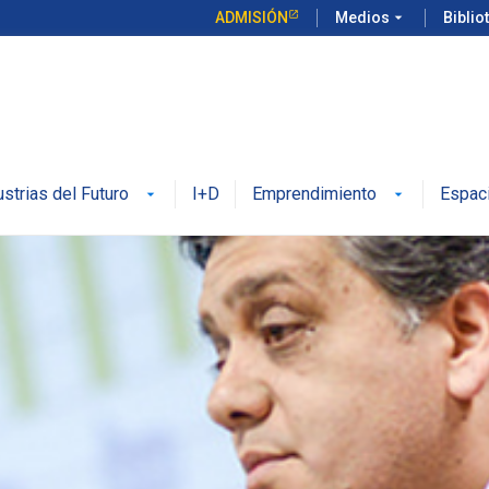
ADMISIÓN
Medios
arrow_drop_down
Biblio
ustrias del Futuro
I+D
Emprendimiento
Espac