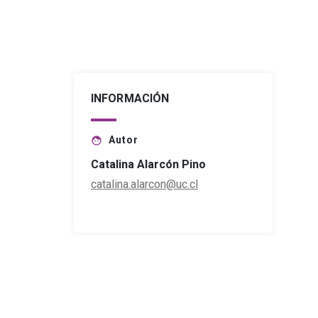
INFORMACIÓN
Autor
face
Catalina Alarcón Pino
catalina.alarcon@uc.cl