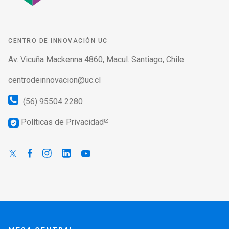
CENTRO DE INNOVACIÓN UC
Av. Vicuña Mackenna 4860, Macul. Santiago, Chile
centrodeinnovacion@uc.cl
(56) 95504 2280
Políticas de Privacidad
verified_user