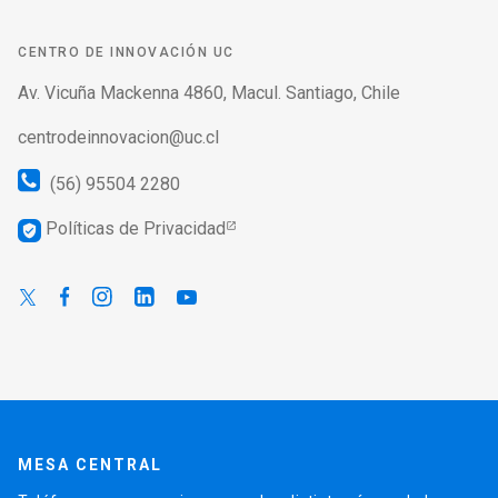
CENTRO DE INNOVACIÓN UC
Av. Vicuña Mackenna 4860, Macul. Santiago, Chile
centrodeinnovacion@uc.cl
(56) 95504 2280
Políticas de Privacidad
verified_user
MESA CENTRAL