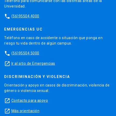
Teléfono para comunicarse con las distintas áreas de la
Universidad.
phone
(56)95504 4000
EMERGENCIAS UC
Teléfono en caso de accidente o situación que ponga en
riesgo tu vida dentro de algún campus.
phone
(56)95504 5000
launch
Ir al sitio de Emergencias
DISCRIMINACIÓN Y VIOLENCIA
Orientación y apoyo en casos de discriminación, violencia de
género o violencia sexual.
launch
Contacto para apoyo
launch
Más orientación