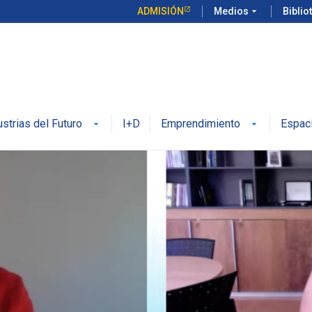
ADMISIÓN
Medios
arrow_drop_down
Biblio
ustrias del Futuro
I+D
Emprendimiento
Espac