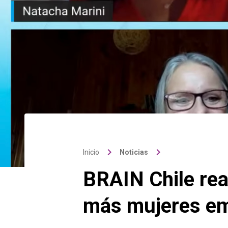
keyboard_arrow_right
keyboard_arrow_right
Inicio
Noticias
BRAIN Chile rea
más mujeres em