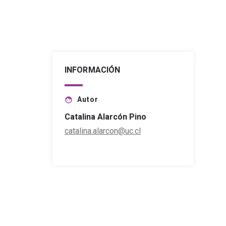
INFORMACIÓN
Autor
face
Catalina Alarcón Pino
catalina.alarcon@uc.cl