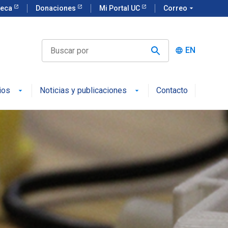
teca
Donaciones
Mi Portal UC
Correo
arrow_drop_down
EN
language
ios
Noticias y publicaciones
Contacto