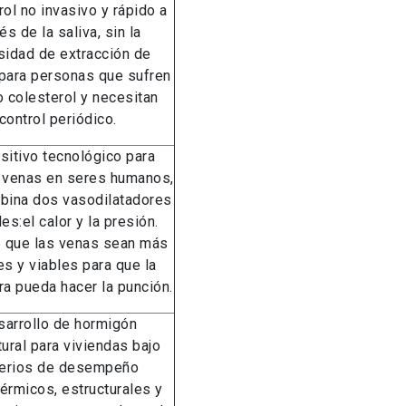
rol no invasivo y rápido a
és de la saliva, sin la
sidad de extracción de
 para personas que sufren
o colesterol y necesitan
control periódico.
sitivo tecnológico para
 venas en seres humanos,
bina dos vasodilatadores
es:​el calor y la presión​.
 que las venas sean más
es y viables para que la
a pueda hacer la punción.
arrollo de hormigón
tural para viviendas bajo
terios de desempeño
érmicos, estructurales y