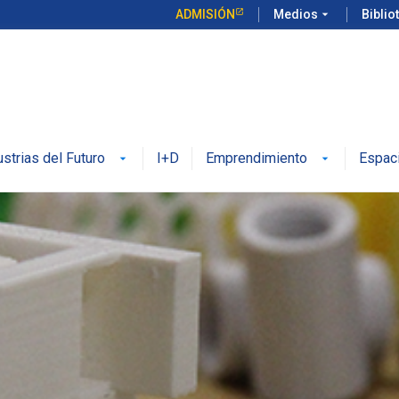
ADMISIÓN
Medios
arrow_drop_down
Biblio
ustrias del Futuro
I+D
Emprendimiento
Espac