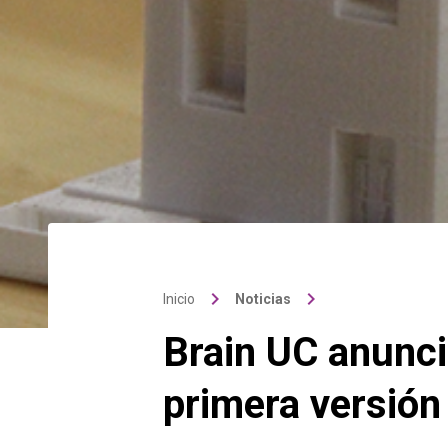
keyboard_arrow_right
keyboard_arrow_right
Inicio
Noticias
Brain UC anuncia
primera versión