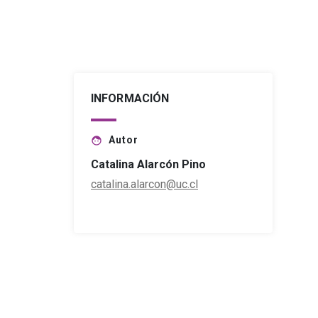
INFORMACIÓN
Autor
face
Catalina Alarcón Pino
catalina.alarcon@uc.cl