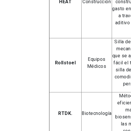
HEAT
Construcción
constru
gasto en
a tra
aditivo
Silla d
mecan
que se a
Equipos
Rollstoel
fácil el
Médicos
silla d
comodid
per
Métod
eficie
ma
RTDK.
Biotecnología
biosen
las 
res