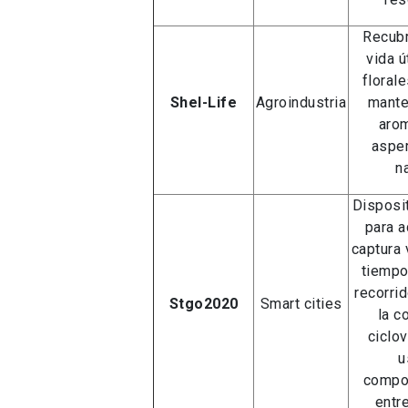
Recubr
vida ú
floral
Shel-Life
Agroindustria
mante
arom
aspe
n
Disposit
para a
captura 
tiempo
recorrid
Stgo2020
Smart cities
la c
ciclo
u
compor
entr