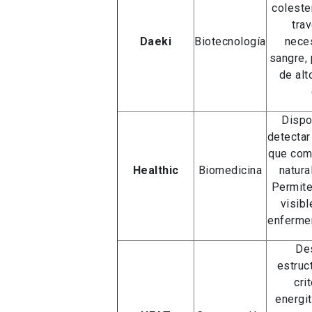
coleste
trav
Daeki
Biotecnología
nece
sangre,
de alt
Dispo
detectar
que com
Healthic
Biomedicina
natural
Permite
visibl
enfermer
Des
estruc
cri
energit