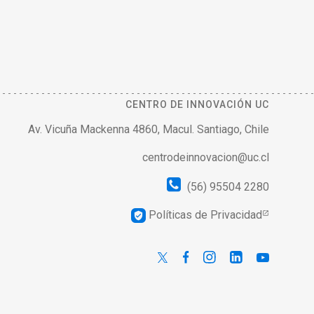
CENTRO DE INNOVACIÓN UC
Av. Vicuña Mackenna 4860, Macul. Santiago, Chile
centrodeinnovacion@uc.cl
(56) 95504 2280
Políticas de Privacidad
verified_user