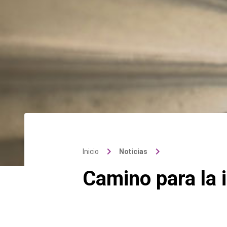
keyboard_arrow_right
keyboard_arrow_right
Inicio
Noticias
Camino para la 