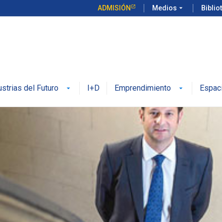
ADMISIÓN
Medios
arrow_drop_down
Biblio
ustrias del Futuro
I+D
Emprendimiento
Espac