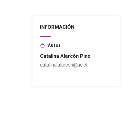
INFORMACIÓN
Autor
face
Catalina Alarcón Pino
catalina.alarcon@uc.cl