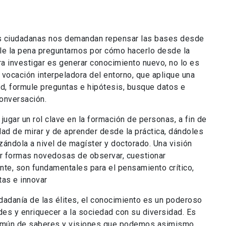
es ciudadanas nos demandan repensar las bases desde
e la pena preguntarnos por cómo hacerlo desde la
ara investigar es generar conocimiento nuevo, no lo es
 vocación interpeladora del entorno, que aplique una
dad, formule preguntas e hipótesis, busque datos e
conversación.
jugar un rol clave en la formación de personas, a fin de
dad de mirar y de aprender desde la práctica, dándoles
zándola a nivel de magíster y doctorado. Una visión
r formas novedosas de observar, cuestionar
nte, son fundamentales para el pensamiento crítico,
tas e innovar
udadanía de las élites, el conocimiento es un poderoso
es y enriquecer a la sociedad con su diversidad. Es
 común de saberes y visiones que podemos asimismo