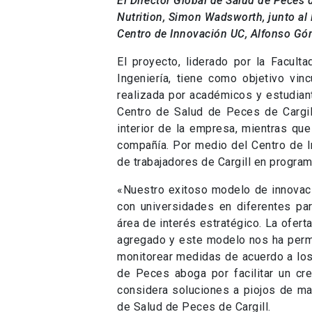
área de interés estratégico. La ofert
agregado y este modelo nos ha permiti
monitorear medidas de acuerdo a los 
de Peces aboga por facilitar un cre
considera soluciones a piojos de ma
de Salud de Peces de Cargill.
Nuevas tecnologías al ser
La Facultad de Agronomía e Ingeniería
Concepción colaboran en un proye
salmones, mediante microencaps
Departamento de Ingeniería Quími
procesos de encapsulación y escalam
la microencapsulación.
El primero de estos encuentros cient
Innovación UC y reunió a 5 investig
oportunidades y desafíos en el us
seminario, organizado por Cargill 