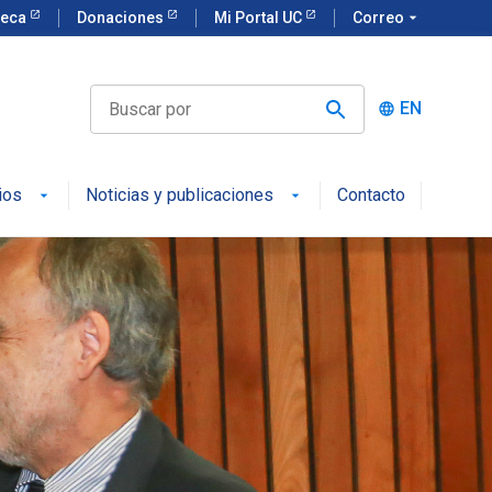
teca
Donaciones
Mi Portal UC
Correo
arrow_drop_down
EN
language
ios
Noticias y publicaciones
Contacto