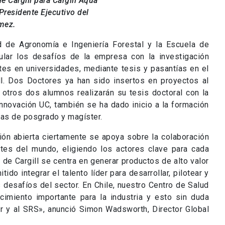
a de Cargill se centra en generar productos de alto valor
do integrar el talento líder para desarrollar, pilotear y
desafíos del sector. En Chile, nuestro Centro de Salud
cimiento importante para la industria y esto sin duda
r y al SRS», anunció Simon Wadsworth, Director Global
vicio de una industria estratégica
 Forestal, la Escuela de Ingeniería y la Universidad de
cto de desarrollo de un booster oral contra SRS en
ulación de antígenos de
P. salmonis
. Además, el
ca y Bioprocesos ejecutará dos tesis doctorales en
iento de nuevos métodos y tecnologías relacionadas a
íficos se realizó el pasado 23 de marzo en el Centro de
adores de Alemania, Inglaterra y Chile, para exhibir
o de la microencapsulación para el sector. En este
en colaboración con la Escuela de Ingeniería UC y la