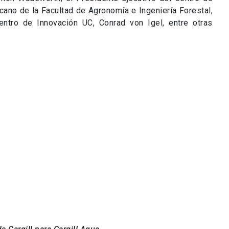
ano de la Facultad de Agronomía e Ingeniería Forestal,
entro de Innovación UC, Conrad von Igel, entre otras
e Cargill para Cargill Aqua
Presidente Ejecutivo del
mez.
ad de Agronomía e Ingeniería Forestal y la Escuela de
cular los desafíos de la empresa con la investigación
tes en universidades, mediante tesis y pasantías en el
l. Dos Doctores ya han sido insertos en proyectos al
 otros dos alumnos realizarán su tesis doctoral con la
nnovación UC, también se ha dado inicio a la formación
mas de posgrado y magíster.
ón abierta ciertamente se apoya sobre la colaboración
tes del mundo, eligiendo los actores clave para cada