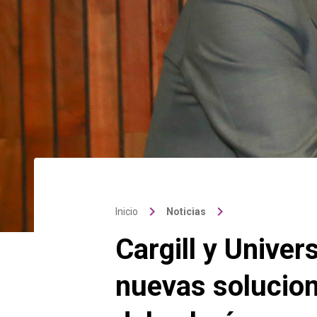
keyboard_arrow_right
keyboard_arrow_right
Inicio
Noticias
Cargill y Univer
nuevas solucion