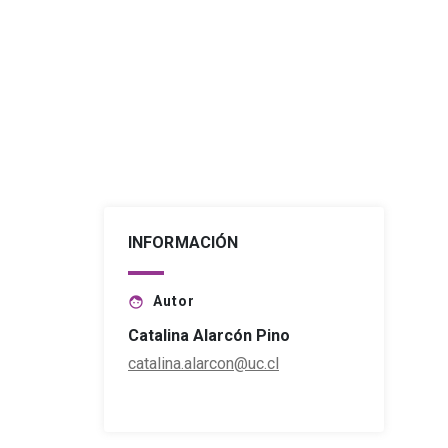
INFORMACIÓN
Autor
face
Catalina Alarcón Pino
catalina.alarcon@uc.cl