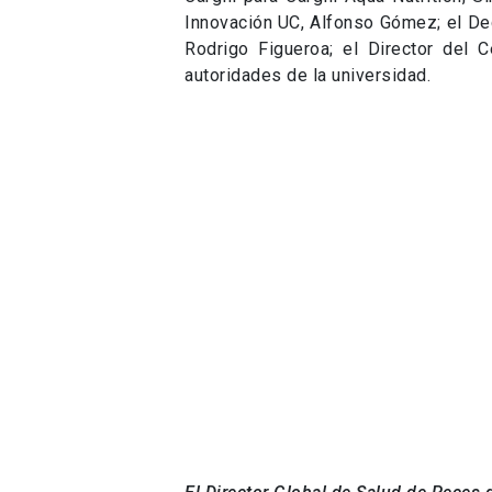
Innovación UC, Alfonso Gómez; el Dec
Rodrigo Figueroa; el Director del C
autoridades de la universidad.
El Director Global de Salud de Peces d
Nutrition, Simon Wadsworth, junto al 
Centro de Innovación UC, Alfonso Gó
El proyecto, liderado por la Facult
Ingeniería, tiene como objetivo vin
realizada por académicos y estudian
Centro de Salud de Peces de Cargil
interior de la empresa, mientras que
compañía. Por medio del Centro de I
de trabajadores de Cargill en progra
«Nuestro exitoso modelo de innovaci
con universidades en diferentes par