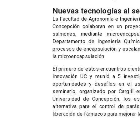
Universidad de Concepción, los es
alternativa para el control de par
liberación de fármacos para mejorar l
El acuerdo ha resultado en numerosas
reforzar la labor del Cargill Innovati
Los Lagos.
El Presidente Ejecutivo del Centro
señaló: «La industria acuícola -y en 
estratégica para Chile y el planeta.
de proteínas de alta calidad aho
oportunidad para avanzar en el desa
industrial cada vez más sustentabl
coordinado entre nuestros científic
Cargill, en un ejemplo de lo que d
productivo”.
«Nuestra misión como Facultad 