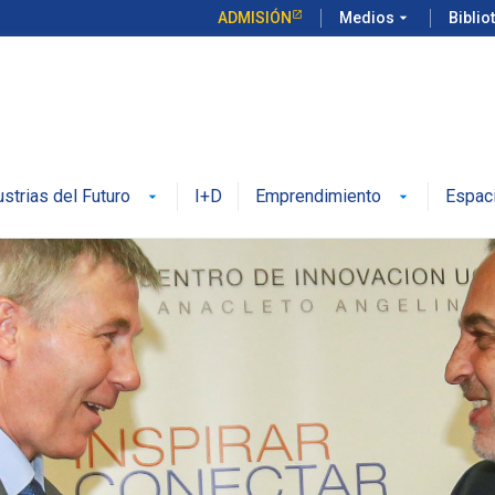
ADMISIÓN
Medios
arrow_drop_down
Biblio
ustrias del Futuro
I+D
Emprendimiento
Espac