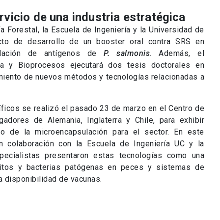
pecialistas presentaron estas tecnologías como una
ásitos y bacterias patógenas en peces y sistemas de
a disponibilidad de vacunas.
 líneas de investigación para
on Center en Colaco, Región de
 de Innovación UC Anacleto Angelini, Alfonso Gómez,
particular la crianza del salmón- tiene una importancia
 Estamos hablando de una de las más relevantes fuentes
ra y a futuro. Vemos en este convenio una tremenda
rrollo de especies más sanas y fuertes, en un sector
e. Tenemos la determinación de convertir el trabajo
os y los del equipo de investigación y desarrollo de
ebe ser la relación entre la universidad y el sector
se ha ido concretando en la búsqueda de aliados