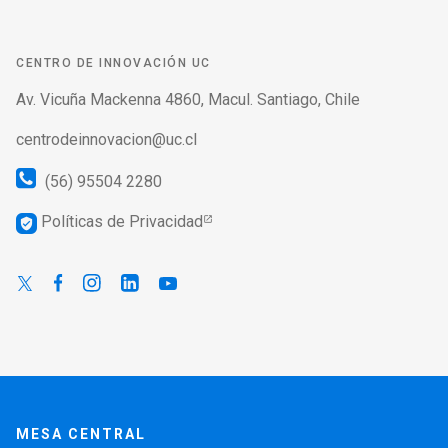
CENTRO DE INNOVACIÓN UC
Av. Vicuña Mackenna 4860, Macul. Santiago, Chile
centrodeinnovacion@uc.cl
(56) 95504 2280
Políticas de Privacidad
verified_user
MESA CENTRAL