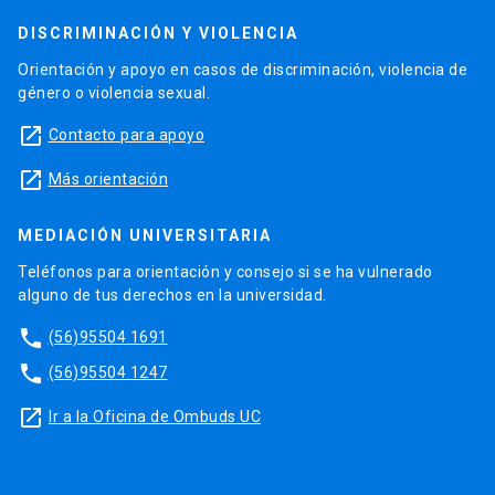
DISCRIMINACIÓN Y VIOLENCIA
Orientación y apoyo en casos de discriminación, violencia de
género o violencia sexual.
launch
Contacto para apoyo
launch
Más orientación
MEDIACIÓN UNIVERSITARIA
Teléfonos para orientación y consejo si se ha vulnerado
alguno de tus derechos en la universidad.
phone
(56)95504 1691
phone
(56)95504 1247
launch
Ir a la Oficina de Ombuds UC