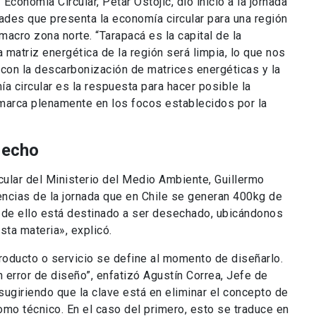
Economía Circular, Petar Ostojic, dio inicio a la jornada
ades que presenta la economía circular para una región
macro zona norte. “Tarapacá es la capital de la
 matriz energética de la región será limpia, lo que nos
Y con la descarbonización de matrices energéticas y la
ía circular es la respuesta para hacer posible la
marca plenamente en los focos establecidos por la
secho
cular del Ministerio del Medio Ambiente, Guillermo
ncias de la jornada que en Chile se generan 400kg de
 de ello está destinado a ser desechado, ubicándonos
sta materia», explicó.
roducto o servicio se define al momento de diseñarlo.
 error de diseño”, enfatizó Agustín Correa, Jefe de
 sugiriendo que la clave está en eliminar el concepto de
como técnico. En el caso del primero, esto se traduce en