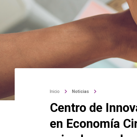
keyboard_arrow_right
keyboard_arrow_right
Inicio
Noticias
Centro de Innov
en Economía Cir