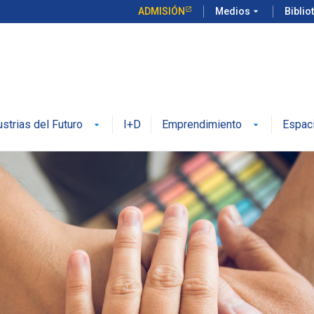
ADMISIÓN
Medios
arrow_drop_down
Biblio
ustrias del Futuro
I+D
Emprendimiento
Espac