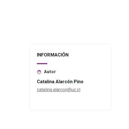
INFORMACIÓN
Autor
face
Catalina Alarcón Pino
catalina.alarcon@uc.cl