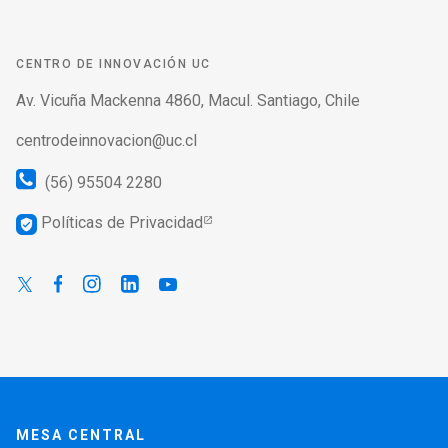
CENTRO DE INNOVACIÓN UC
Av. Vicuña Mackenna 4860, Macul. Santiago, Chile
centrodeinnovacion@uc.cl
(56) 95504 2280
Políticas de Privacidad
verified_user
MESA CENTRAL