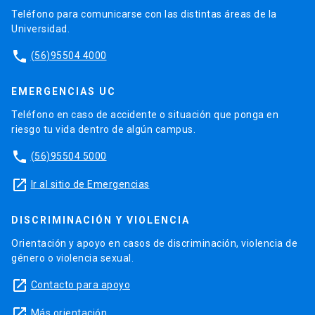
Teléfono para comunicarse con las distintas áreas de la
Universidad.
phone
(56)95504 4000
EMERGENCIAS UC
Teléfono en caso de accidente o situación que ponga en
riesgo tu vida dentro de algún campus.
phone
(56)95504 5000
launch
Ir al sitio de Emergencias
DISCRIMINACIÓN Y VIOLENCIA
Orientación y apoyo en casos de discriminación, violencia de
género o violencia sexual.
launch
Contacto para apoyo
launch
Más orientación