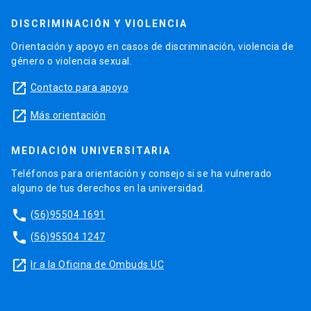
DISCRIMINACIÓN Y VIOLENCIA
Orientación y apoyo en casos de discriminación, violencia de
género o violencia sexual.
launch
Contacto para apoyo
launch
Más orientación
MEDIACIÓN UNIVERSITARIA
Teléfonos para orientación y consejo si se ha vulnerado
alguno de tus derechos en la universidad.
phone
(56)95504 1691
phone
(56)95504 1247
launch
Ir a la Oficina de Ombuds UC