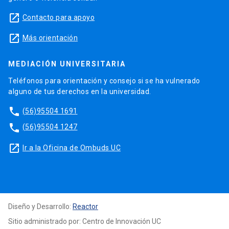
launch
Contacto para apoyo
launch
Más orientación
MEDIACIÓN UNIVERSITARIA
Teléfonos para orientación y consejo si se ha vulnerado
alguno de tus derechos en la universidad.
phone
(56)95504 1691
phone
(56)95504 1247
launch
Ir a la Oficina de Ombuds UC
Diseño y Desarrollo:
Reactor
Sitio administrado por: Centro de Innovación UC