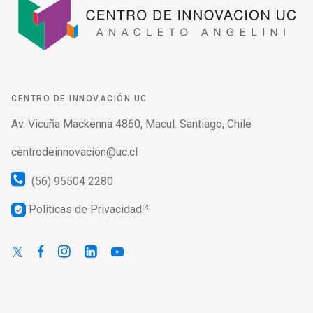
CENTRO DE INNOVACIÓN UC
Av. Vicuña Mackenna 4860, Macul. Santiago, Chile
centrodeinnovacion@uc.cl
(56) 95504 2280
Políticas de Privacidad
verified_user