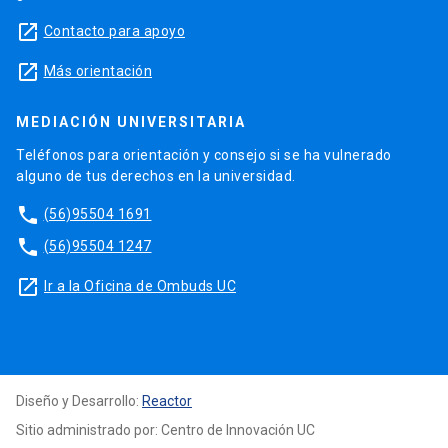
launch
Contacto para apoyo
launch
Más orientación
MEDIACIÓN UNIVERSITARIA
Teléfonos para orientación y consejo si se ha vulnerado
alguno de tus derechos en la universidad.
phone
(56)95504 1691
phone
(56)95504 1247
launch
Ir a la Oficina de Ombuds UC
Diseño y Desarrollo:
Reactor
Sitio administrado por: Centro de Innovación UC