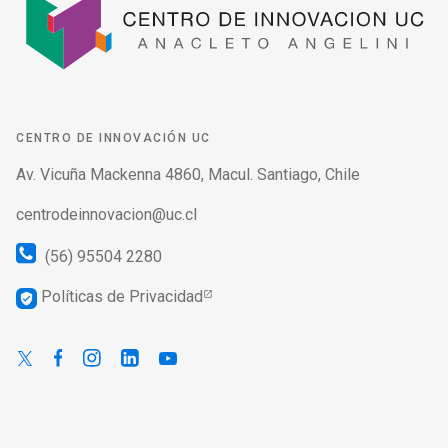
CENTRO DE INNOVACIÓN UC
Av. Vicuña Mackenna 4860, Macul. Santiago, Chile
centrodeinnovacion@uc.cl
(56) 95504 2280
Políticas de Privacidad
verified_user