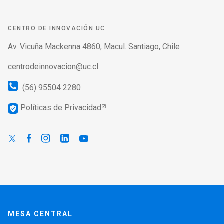
CENTRO DE INNOVACIÓN UC
Av. Vicuña Mackenna 4860, Macul. Santiago, Chile
centrodeinnovacion@uc.cl
(56) 95504 2280
Políticas de Privacidad
verified_user
MESA CENTRAL