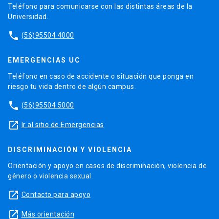
Teléfono para comunicarse con las distintas áreas de la
Universidad.
phone
(56)95504 4000
EMERGENCIAS UC
Teléfono en caso de accidente o situación que ponga en
riesgo tu vida dentro de algún campus.
phone
(56)95504 5000
launch
Ir al sitio de Emergencias
DISCRIMINACIÓN Y VIOLENCIA
Orientación y apoyo en casos de discriminación, violencia de
género o violencia sexual.
launch
Contacto para apoyo
launch
Más orientación