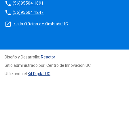
phone
(56)95504 1691
phone
(56)95504 1247
launch
Ir a la Oficina de Ombuds UC
Diseño y Desarrollo:
Reactor
Sitio administrado por: Centro de Innovación UC
Utilizando el
Kit Digital UC