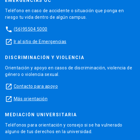
EMERGENCIAS UC
Teléfono en caso de accidente o situación que ponga en
riesgo tu vida dentro de algún campus.
phone
(56)95504 5000
launch
Ir al sitio de Emergencias
DISCRIMINACIÓN Y VIOLENCIA
Orientación y apoyo en casos de discriminación, violencia de
género o violencia sexual.
launch
Contacto para apoyo
launch
Más orientación
MEDIACIÓN UNIVERSITARIA
Teléfonos para orientación y consejo si se ha vulnerado
alguno de tus derechos en la universidad.