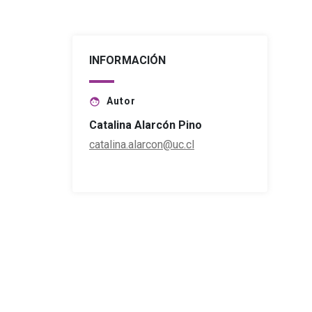
INFORMACIÓN
Autor
face
Catalina Alarcón Pino
catalina.alarcon@uc.cl