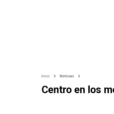
keyboard_arrow_right
keyboard_arrow_right
Inicio
Noticias
Centro en los 