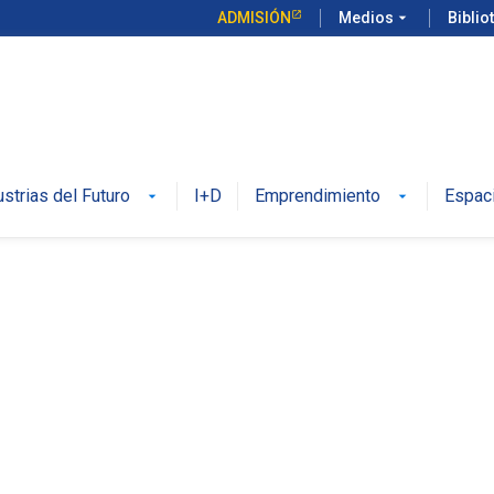
ADMISIÓN
Medios
arrow_drop_down
Biblio
ustrias del Futuro
I+D
Emprendimiento
Espac