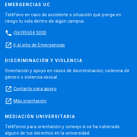
EMERGENCIAS UC
Teléfono en caso de accidente o situación que ponga en
riesgo tu vida dentro de algún campus.
phone
(56)95504 5000
launch
Ir al sitio de Emergencias
DISCRIMINACIÓN Y VIOLENCIA
Orientación y apoyo en casos de discriminación, violencia de
género o violencia sexual.
launch
Contacto para apoyo
launch
Más orientación
MEDIACIÓN UNIVERSITARIA
Teléfonos para orientación y consejo si se ha vulnerado
alguno de tus derechos en la universidad.