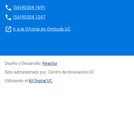
phone
(56)95504 1691
phone
(56)95504 1247
launch
Ir a la Oficina de Ombuds UC
Diseño y Desarrollo:
Reactor
Sitio administrado por: Centro de Innovación UC
Utilizando el
Kit Digital UC