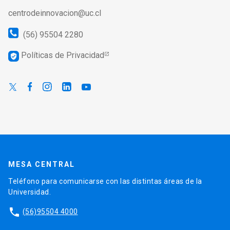
centrodeinnovacion@uc.cl
(56) 95504 2280
Políticas de Privacidad
verified_user
MESA CENTRAL
Teléfono para comunicarse con las distintas áreas de la
Universidad.
phone
(56)95504 4000