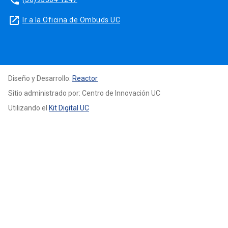
phone
launch
Ir a la Oficina de Ombuds UC
Diseño y Desarrollo:
Reactor
Sitio administrado por: Centro de Innovación UC
Utilizando el
Kit Digital UC