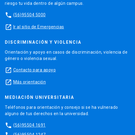
riesgo tu vida dentro de algún campus.
phone
(56)95504 5000
launch
Ir al sitio de Emergencias
DISCRIMINACIÓN Y VIOLENCIA
Orientación y apoyo en casos de discriminación, violencia de
género o violencia sexual.
launch
Contacto para apoyo
launch
Más orientación
MEDIACIÓN UNIVERSITARIA
Teléfonos para orientación y consejo si se ha vulnerado
alguno de tus derechos en la universidad.
phone
(56)95504 1691
(56)95504 1247