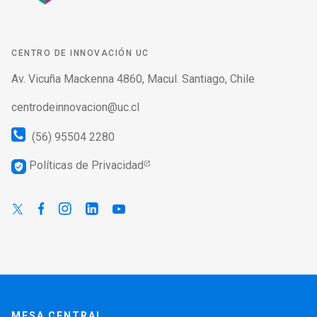
CENTRO DE INNOVACIÓN UC
Av. Vicuña Mackenna 4860, Macul. Santiago, Chile
centrodeinnovacion@uc.cl
(56) 95504 2280
Políticas de Privacidad
verified_user
MESA CENTRAL