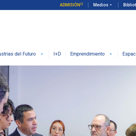
ADMISIÓN
Medios
arrow_drop_down
Biblio
ustrias del Futuro
I+D
Emprendimiento
Espac