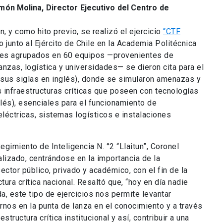
ón Molina, Director Ejecutivo del Centro de
 y como hito previo, se realizó el ejercicio
“CTF
o junto al Ejército de Chile en la Academia Politécnica
ntes agrupados en 60 equipos —provenientes de
anzas, logística y universidades— se dieron cita para el
r sus siglas en inglés), donde se simularon amenazas y
 infraestructuras críticas que poseen con tecnologías
glés), esenciales para el funcionamiento de
eléctricas, sistemas logísticos e instalaciones
gimiento de Inteligencia N. °2 “Llaitun”, Coronel
alizado, centrándose en la importancia de la
ector público, privado y académico, con el fin de la
tura crítica nacional. Resaltó que, “hoy en día nadie
, este tipo de ejercicios nos permite levantar
os en la punta de lanza en el conocimiento y a través
tructura crítica institucional y así, contribuir a una