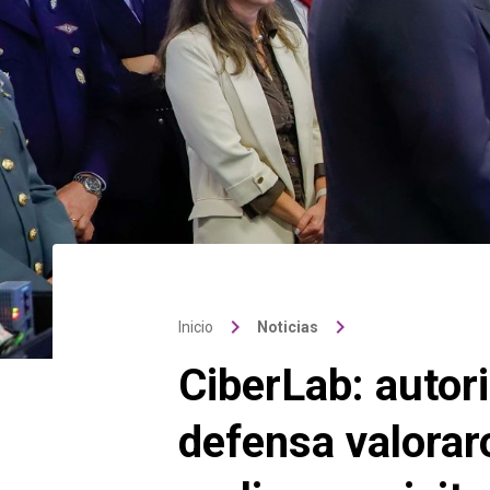
keyboard_arrow_right
keyboard_arrow_right
Inicio
Noticias
CiberLab: autor
defensa valorar