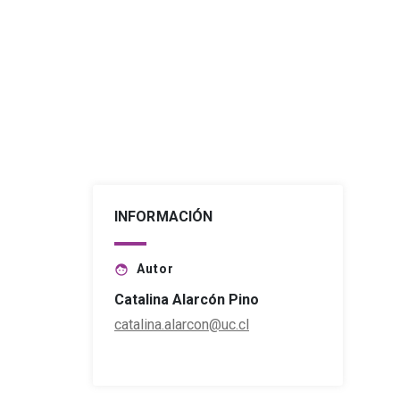
INFORMACIÓN
Autor
face
Catalina Alarcón Pino
catalina.alarcon@uc.cl