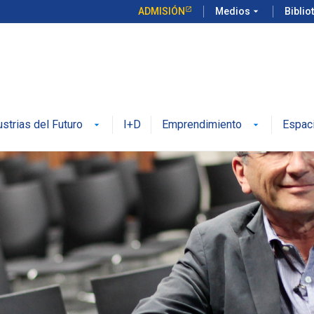
ADMISIÓN
Medios
arrow_drop_down
Biblio
ustrias del Futuro
I+D
Emprendimiento
Espac