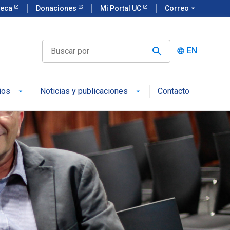
teca
Donaciones
Mi Portal UC
Correo
arrow_drop_down
EN
language
ios
Noticias y publicaciones
Contacto