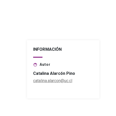
INFORMACIÓN
Autor
face
Catalina Alarcón Pino
catalina.alarcon@uc.cl