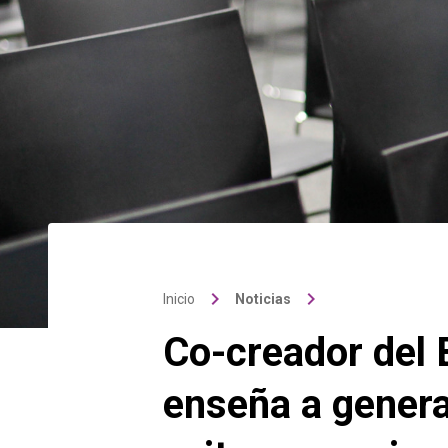
keyboard_arrow_right
keyboard_arrow_right
Inicio
Noticias
Co-creador del
enseña a gener