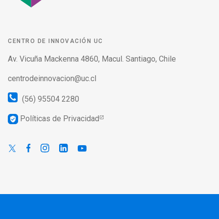
CENTRO DE INNOVACIÓN UC
Av. Vicuña Mackenna 4860, Macul. Santiago, Chile
centrodeinnovacion@uc.cl
(56) 95504 2280
Políticas de Privacidad
verified_user