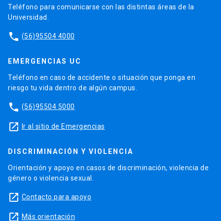
Teléfono para comunicarse con las distintas áreas de la
Universidad.
phone
(56)95504 4000
EMERGENCIAS UC
Teléfono en caso de accidente o situación que ponga en
riesgo tu vida dentro de algún campus.
phone
(56)95504 5000
launch
Ir al sitio de Emergencias
DISCRIMINACIÓN Y VIOLENCIA
Orientación y apoyo en casos de discriminación, violencia de
género o violencia sexual.
launch
Contacto para apoyo
launch
Más orientación