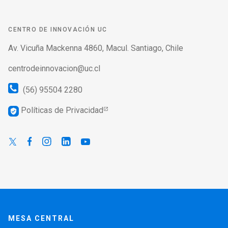
CENTRO DE INNOVACIÓN UC
Av. Vicuña Mackenna 4860, Macul. Santiago, Chile
centrodeinnovacion@uc.cl
(56) 95504 2280
Políticas de Privacidad
verified_user
MESA CENTRAL