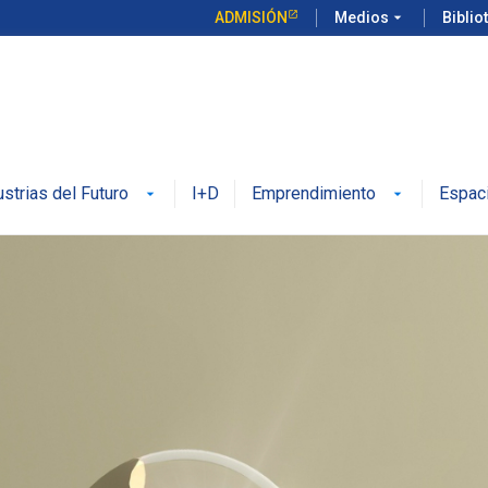
ADMISIÓN
Medios
arrow_drop_down
Biblio
ustrias del Futuro
I+D
Emprendimiento
Espac