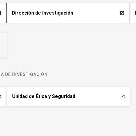
Dirección de Investigación
ch
launch
A DE INVESTIGACIÓN
Unidad de Ética y Seguridad
ch
launch