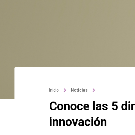
keyboard_arrow_right
keyboard_arrow_right
Inicio
Noticias
Conoce las 5 di
innovación