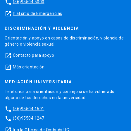
phone
(56)95504 5000
launch
Ir al sitio de Emergencias
DISCRIMINACIÓN Y VIOLENCIA
Orientación y apoyo en casos de discriminación, violencia de
género o violencia sexual.
launch
Contacto para apoyo
launch
Más orientación
MEDIACIÓN UNIVERSITARIA
Teléfonos para orientación y consejo si se ha vulnerado
alguno de tus derechos en la universidad.
phone
(56)95504 1691
phone
(56)95504 1247
launch
Ir a la Oficina de Ombuds UC