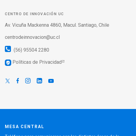
CENTRO DE INNOVACIÓN UC
Av. Vicuña Mackenna 4860, Macul. Santiago, Chile
centrodeinnovacion@uc.cl
(56) 95504 2280
Políticas de Privacidad
verified_user
MESA CENTRAL