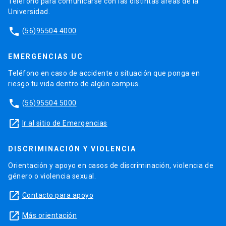
Teléfono para comunicarse con las distintas áreas de la
Universidad.
phone
(56)95504 4000
EMERGENCIAS UC
Teléfono en caso de accidente o situación que ponga en
riesgo tu vida dentro de algún campus.
phone
(56)95504 5000
launch
Ir al sitio de Emergencias
DISCRIMINACIÓN Y VIOLENCIA
Orientación y apoyo en casos de discriminación, violencia de
género o violencia sexual.
launch
Contacto para apoyo
launch
Más orientación