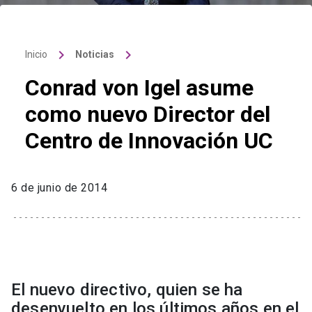
keyboard_arrow_right
keyboard_arrow_right
Inicio
Noticias
Conrad von Igel asume
como nuevo Director del
Centro de Innovación UC
6 de junio de 2014
El nuevo directivo, quien se ha
desenvuelto en los últimos años en el