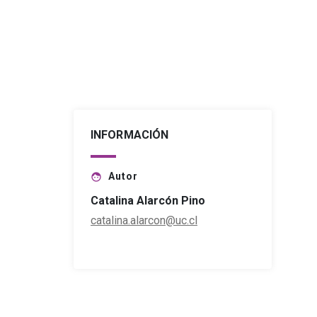
INFORMACIÓN
Autor
face
Catalina Alarcón Pino
catalina.alarcon@uc.cl