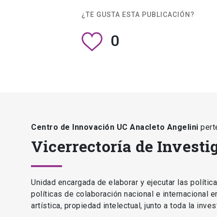
Centro de Innovación UC Anacleto Angelini
pert
Vicerrectoría de Investi
Unidad encargada de elaborar y ejecutar las polític
políticas de colaboración nacional e internacional 
artística, propiedad intelectual, junto a toda la inv
Vicerrectoría de Investigación y Postgrado
launch
DIRECCIONES DE LA VICERRECTORÍA DE INVESTIGA