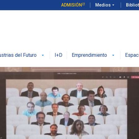
ADMISIÓN
Medios
arrow_drop_down
Biblio
ustrias del Futuro
I+D
Emprendimiento
Espac