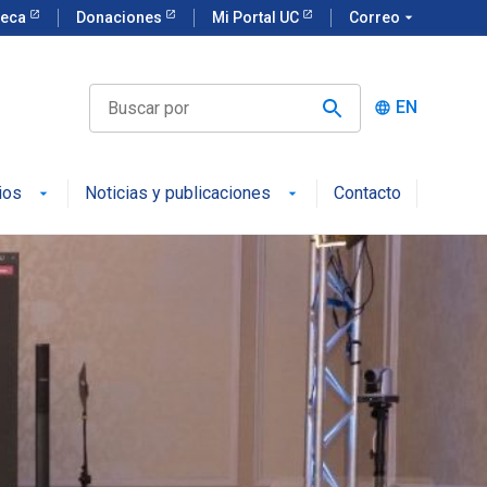
teca
Donaciones
Mi Portal UC
Correo
arrow_drop_down
EN
language
ios
Noticias y publicaciones
Contacto