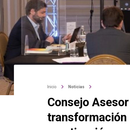
keyboard_arrow_right
keyboard_arrow_right
Inicio
Noticias
Consejo Asesor 
transformación d